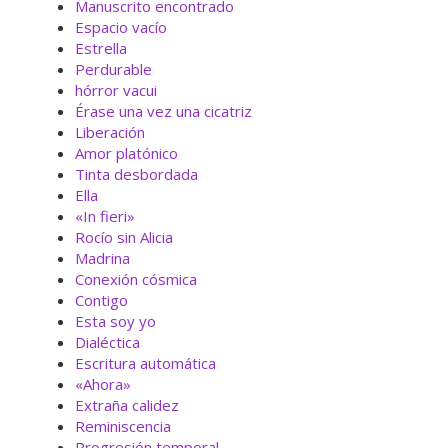
Manuscrito encontrado
Espacio vacío
Estrella
Perdurable
hórror vacui
Érase una vez una cicatriz
Liberación
Amor platónico
Tinta desbordada
Ella
«In fieri»
Rocío sin Alicia
Madrina
Conexión cósmica
Contigo
Esta soy yo
Dialéctica
Escritura automática
«Ahora»
Extraña calidez
Reminiscencia
Progresión temporal