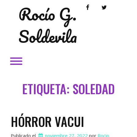
Saltar
Rocío G.
FACEBOOK
TWITTER
al
contenido
Soldevila
Alternardor de visibilidad del menú.
ETIQUETA:
SOLEDAD
HÓRROR VACUI
Publicado el
noviembre 27, 2022
 por 
Rocio