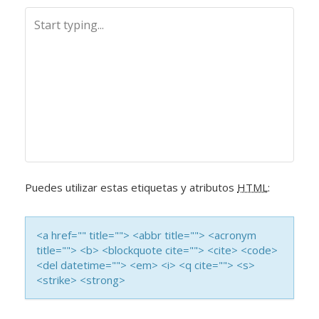
E
G
A
C
I
Ó
Puedes utilizar estas etiquetas y atributos
HTML
:
N
D
<a href="" title=""> <abbr title=""> <acronym
title=""> <b> <blockquote cite=""> <cite> <code>
E
<del datetime=""> <em> <i> <q cite=""> <s>
<strike> <strong>
L