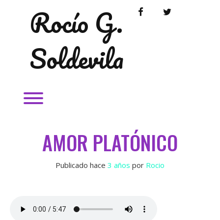
Saltar
Rocío G.
FACEBOOK
TWITTER
al
contenido
Soldevila
Alternardor de visibilidad del menú.
AMOR PLATÓNICO
Publicado hace
3 años
 por 
Rocio