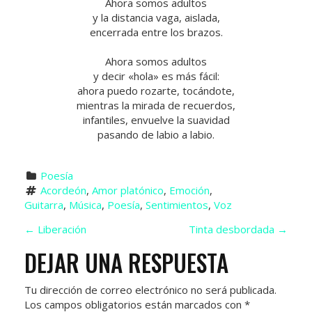
Ahora somos adultos
y la distancia vaga, aislada,
encerrada entre los brazos.
Ahora somos adultos
y decir «hola» es más fácil:
ahora puedo rozarte, tocándote,
mientras la mirada de recuerdos,
infantiles, envuelve la suavidad
pasando de labio a labio.
Poesía
Acordeón
, 
Amor platónico
, 
Emoción
, 
Guitarra
, 
Música
, 
Poesía
, 
Sentimientos
, 
Voz
N
←
Liberación
Tinta desbordada
→
DEJAR UNA RESPUESTA
A
V
Tu dirección de correo electrónico no será publicada.
Los campos obligatorios están marcados con
*