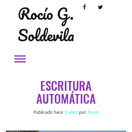
Saltar
Rocío G.
FACEBOOK
TWITTER
al
contenido
Soldevila
Alternardor de visibilidad del menú.
ESCRITURA
AUTOMÁTICA
Publicado hace
3 años
 por 
Rocio