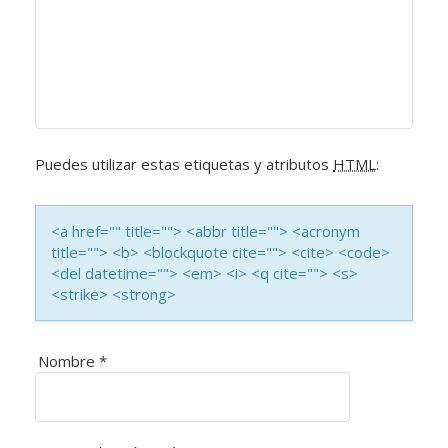
A
C
I
Ó
Puedes utilizar estas etiquetas y atributos
HTML
:
N
D
<a href="" title=""> <abbr title=""> <acronym
title=""> <b> <blockquote cite=""> <cite> <code>
E
<del datetime=""> <em> <i> <q cite=""> <s>
<strike> <strong>
L
A
Nombre
*
S