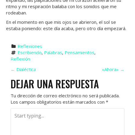
expandió, las palpitaciones de mi corazón aceleraron su
ritmo y mi respiración bailaba con los sonidos que me
rodeaban.
En el momento en que mis ojos se abrieron, el sol se
estaba poniendo: este día acaba, pero otro día empezará.
Reflexiones
Escribiendo
, 
Palabras
, 
Pensamientos
, 
Reflexión
N
←
Dialéctica
«Ahora»
→
DEJAR UNA RESPUESTA
A
V
Tu dirección de correo electrónico no será publicada.
Los campos obligatorios están marcados con
*
E
G