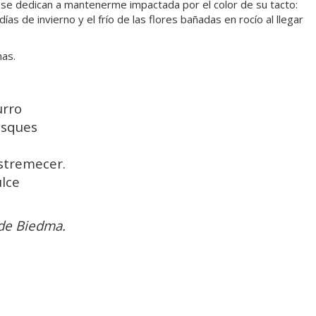
e se dedican a mantenerme impactada por el color de su tacto:
días de invierno y el frío de las flores bañadas en rocío al llegar
nas.
urro
usques
stremecer.
lce
 de Biedma.