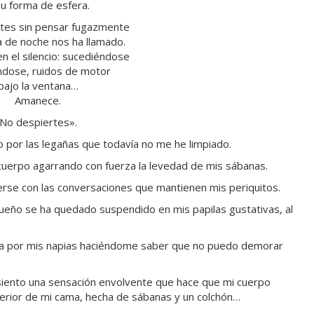
su forma de esfera.
tes sin pensar fugazmente
a de noche nos ha llamado.
n el silencio: sucediéndose
ndose, ruidos de motor
bajo la ventana…
Amanece.
No despiertes».
o por las legañas que todavía no me he limpiado.
uerpo agarrando con fuerza la levedad de mis sábanas.
erse con las conversaciones que mantienen mis periquitos.
ueño se ha quedado suspendido en mis papilas gustativas, al
sea por mis napias haciéndome saber que no puedo demorar
siento una sensación envolvente que hace que mi cuerpo
terior de mi cama, hecha de sábanas y un colchón…