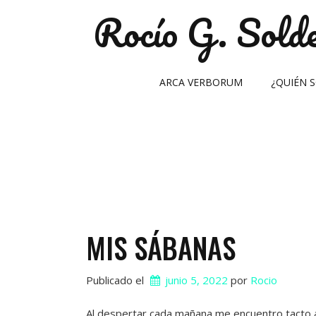
Saltar
Rocío G. Solde
al
contenido
ARCA VERBORUM
¿QUIÉN S
MIS SÁBANAS
Publicado el
junio 5, 2022
 por 
Rocio
Al despertar cada mañana me encuentro tacto 