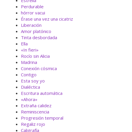
Estrella
Perdurable
hórror vacui
Érase una vez una cicatriz
Liberación
Amor platónico
Tinta desbordada
Ella
«In fieri»
Rocío sin Alicia
Madrina
Conexión cósmica
Contigo
Esta soy yo
Dialéctica
Escritura automática
«Ahora»
Extraña calidez
Reminiscencia
Progresión temporal
Regaliz rojo
Caligrafía