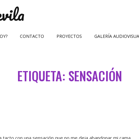
vila
OY?
CONTACTO
PROYECTOS
GALERÍA AUDIOVISU
ETIQUETA:
SENSACIÓN
a tacto con una sensación que no me deja abandonar mi cama